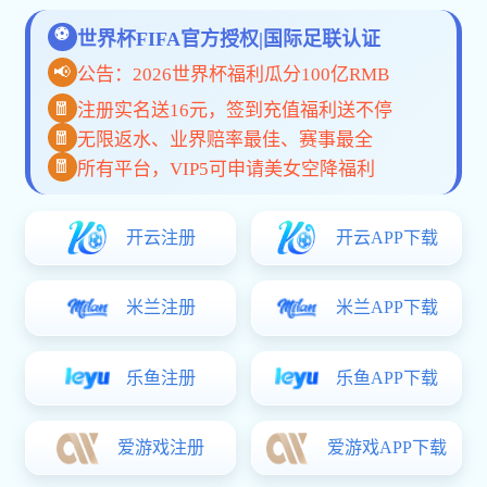
首页
/
体育新闻
/ 正文