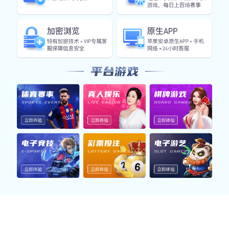
增加犯错几率。因此，有必要帮助球员学习如何有效
应对外界压力，从容面对每一场比赛。
最后，自信心不足同样会导致频繁失误。当运动员感
到自己不能胜任某项技能时，他们往往会变得畏首畏
尾，这种缺乏自信的状态直接影响了其技术发挥。因
此，在日常训练中，通过建立积极反馈机制，提高运
动员自我效能感，是减少失误的重要措施之一。
2、评估球员心理状态
为了制定个性化训练方案，首先需要对每位国米球员
进行全面的心理评估。这可以通过访谈、问卷调查和
观察等多种方式进行，以了解他们在比赛中的真实想
法和感受。通过这样的评估，可以明确每位球员所面
临特定问题，比如焦虑水平、情绪调节能力以及自信