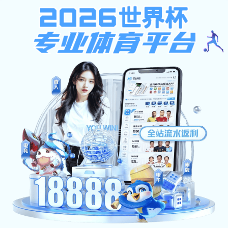
立即注册
开元平台
官网 · 权威体
育数据平台
开元平台 OFFICIAL WEBSITE
自2022年创立以来，
开元平台
致力于为用户提供包括
NBA、英超、欧洲杯、LPL在内的热门赛事直播与数据
服务，广受用户信赖。
立即下载开元平台APP